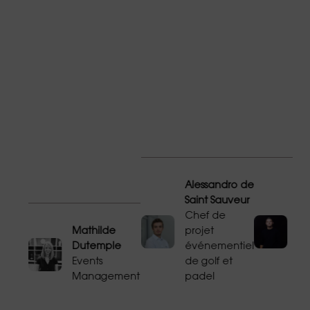
de
es
 la
eurs
Alessandro de
Vi
Saint Sauveur
Du
Chef de
C
Mathilde
projet
de
hip
Dutemple
événementiel
an
 -
Events
de golf et
ch
Management
padel
ev