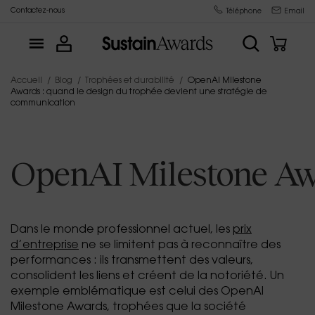
Contactez-nous
Fabricant de trophées depuis 2015
Téléphone
Email
Accueil
Blog
Trophées et durabilité
OpenAI Milestone
Awards : quand le design du trophée devient une stratégie de
communication
OpenAI Milestone Awa
Dans le monde professionnel actuel, les
prix
d’entreprise
ne se limitent pas à reconnaître des
performances : ils transmettent des valeurs,
consolident les liens et créent de la notoriété. Un
exemple emblématique est celui des OpenAI
Milestone Awards, trophées que la société