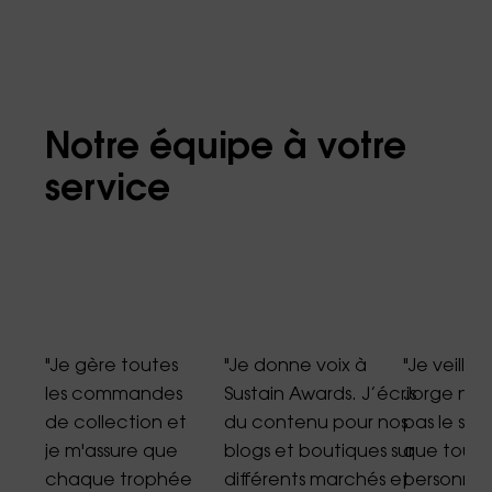
Notre équipe à votre
service
"Je gère toutes
"Je donne voix à
"Je veille
les commandes
Sustain Awards. J’écris
Jorge ne 
de collection et
du contenu pour nos
pas le sit
s
je m'assure que
blogs et boutiques sur
que tout
chaque trophée
différents marchés et
personne