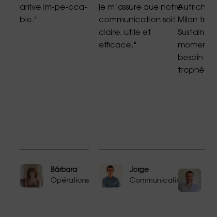
se
arrive im-pe-cca-
je m’assure que notre
Autriche 
ble."
communication soit
Milan tro
r
claire, utile et
Sustain A
efficace."
moment où
és
besoin d’
uel
trophée."
h,
Ra
Bárbara
Jorge
Gr
ons
Opérations
Communication
Te