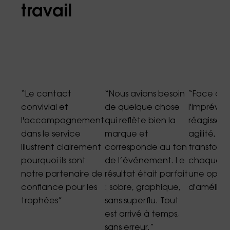
travail
“Le contact
“Nous avions besoin
“Face à
convivial et
de quelque chose
l'imprévu, i
l'accompagnement
qui reflète bien la
réagissen
dans le service
marque et
agilité,
ue
illustrent clairement
corresponde au ton
transform
pourquoi ils sont
de l’événement. Le
chaque er
notre partenaire de
résultat était parfait
une oppor
lète
confiance pour les
: sobre, graphique,
d'améliora
trophées”
sans superflu. Tout
est arrivé à temps,
ale.
sans erreur.”