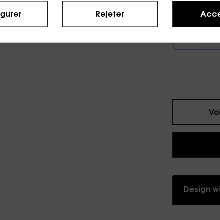
igurer
Rejeter
Acce
Pour
Vo
Design wi