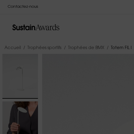
Contactez-nous
Fabricant de trophées depuis 2015
Accueil
Trophées sportifs
Trophées de BMX
Totem FIL I