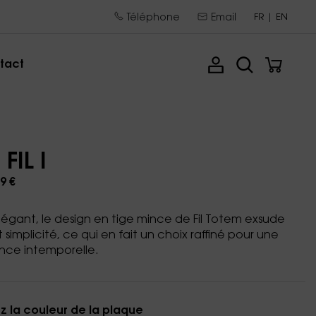
Téléphone
Email
FR
|
EN
tact
FIL I
9 €
légant, le design en tige mince de Fil Totem exsude
simplicité, ce qui en fait un choix raffiné pour une
nce intemporelle.
z la couleur de la plaque