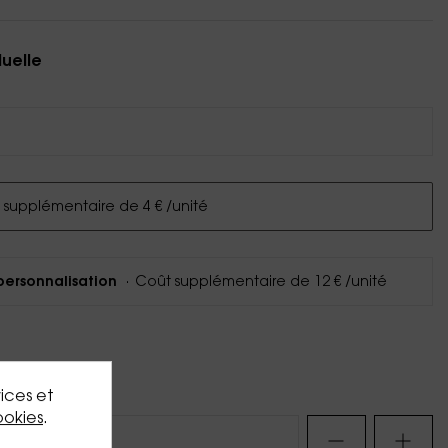
duelle
supplémentaire de 4 € /unité
·
Coût supplémentaire de 12 € /unité
personnalisation
tableau des prix
vices et
ookies
.