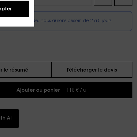
pter
 cette commande, nous aurons besoin de
2
à
5
jours
ir le résumé
Télécharger le devis
Ajouter au panier
118 € / u
th AI