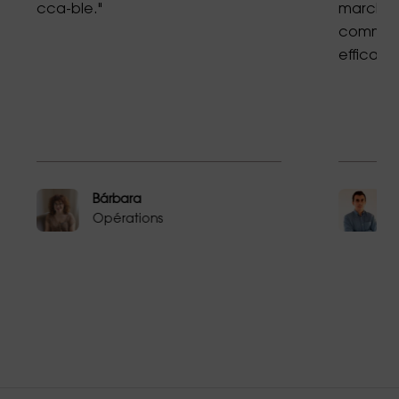
cca-ble."
marchés 
communic
efficace
Bárbara
Opérations