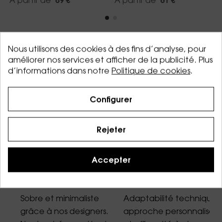
À partir de
89 €
À partir de
61 €
Nous utilisons des cookies à des fins d’analyse, pour
améliorer nos services et afficher de la publicité. Plus
d’informations dans notre
Politique de cookies
.
Configurer
Des valeurs très claires
Rejeter
Accepter
Design
Service
Sobre et minimaliste
Adaptabilité technique,
grâce à nos designers.
approche personnalisée