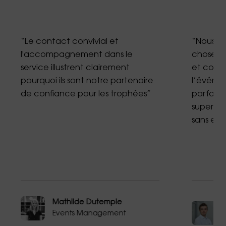
“Le contact convivial et
“Nous av
l'accompagnement dans le
chose qu
service illustrent clairement
et corr
pourquoi ils sont notre partenaire
l’événem
de confiance pour les trophées”
parfait 
superflu.
sans erre
Mathilde Dutemple
Events Management