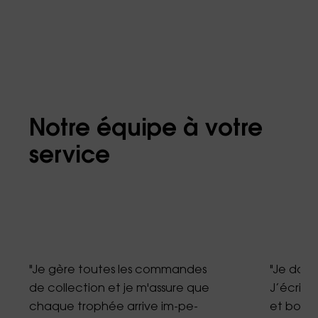
Notre équipe à votre
service
"Je gère toutes les commandes
"Je donn
de collection et je m'assure que
J’écris 
chaque trophée arrive im-pe-
et bouti